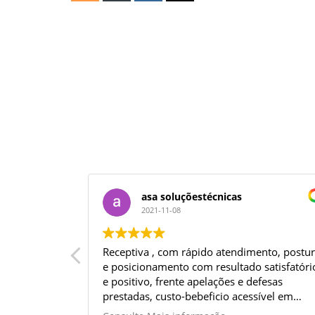
asa soluçõestécnicas
2021-11-08
nal, tirou
Receptiva , com rápido atendimento, postu
 trabalho
e posicionamento com resultado satisfatóri
e positivo, frente apelações e defesas
prestadas, custo-bebeficio acessível em
resumo, prestação dos serviços com