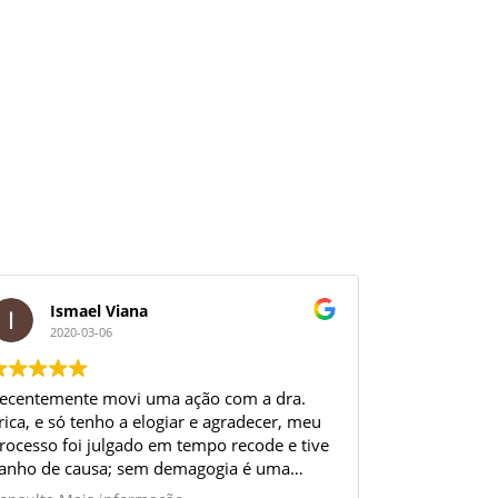
Ismael Viana
2020-03-06
ecentemente movi uma ação com a dra.
rica, e só tenho a elogiar e agradecer, meu
rocesso foi julgado em tempo recode e tive
anho de causa; sem demagogia é uma
xcelente profissional, por isso estou