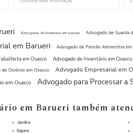
Consulte Mais informação
C
momento com o interesse e dedicação a
c
conhecer a nossa realidade. Sempre a
achamos disponível.
ueri
Gostamos espcialmente do foco que coloca
Advogado de Guarda de
Advogado de Inventário em barueri
na solução.
ial em Barueri
Advogado de Pensão Alimentícia em 
Gratidão Érica Almeida por podermos contar
com o seu profissionalismo nos nossos
abalhista em Osasco
Advogado de Inventário em Osasco
vários projetos.
Advogado Empresarial em O
de Divórcio em Osasco
Fernando Serra
Dir. Marketing
Advogado para Processar a 
io em Osasco
SMFactory - Successful Minds Ltda.
ário em Barueri também atend
Jandira
Itapevi