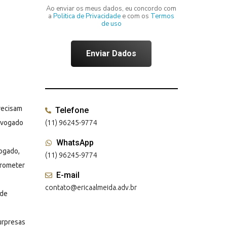
Ao enviar os meus dados, eu concordo com
a
Politica de Privacidade
e com os
Termos
de uso
recisam
Telefone
advogado
(11) 96245-9774
WhatsApp
vogado,
(11) 96245-9774
prometer
E-mail
contato@ericaalmeida.adv.br
ode
urpresas