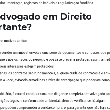
e documentação, registros de imóveis e regularização fundiária.
Advogado em Direito
rtante?
ns motivos abaixo:
u vender um imóvel envolve uma série de documentos e contratos que p
ue saiba os riscos do negócio e possa te prevenir proteger, assim, um 
 seus interesses estejam protegidos.
rias, os contratos são fundamentais, e, quem cuida de contratos é o ad
veis a você, evitando armadilhas e falta de antecipação que poderiam com
biliário, é crucial conduzir uma due diligence completa. Um advogado p
rições legais, e conformidade ambiental, além de verificar se há algum
que podem comprometer a venda/compra, e, para garantir que não haja s