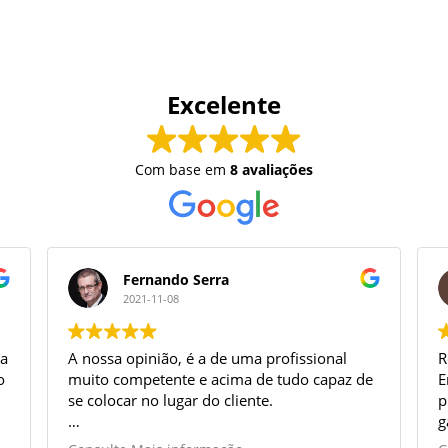
Excelente
Com base em
8 avaliações
Fernando Serra
2021-11-08
ra
A nossa opinião, é a de uma profissional
R
o
muito competente e acima de tudo capaz de
E
se colocar no lugar do cliente.
p
g
Ficamos impressionados desde o primeiro
e