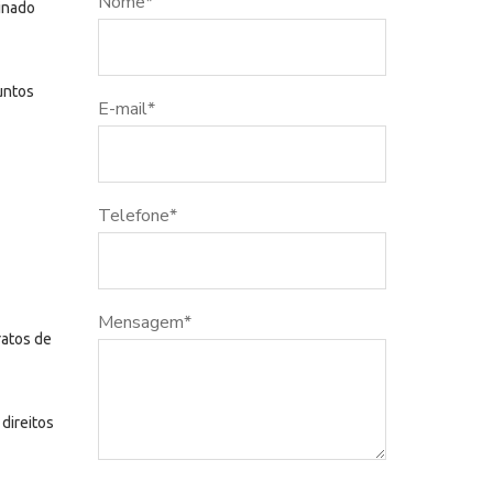
Nome
*
inado
untos
E-mail
*
Telefone
*
Mensagem
*
ratos de
direitos