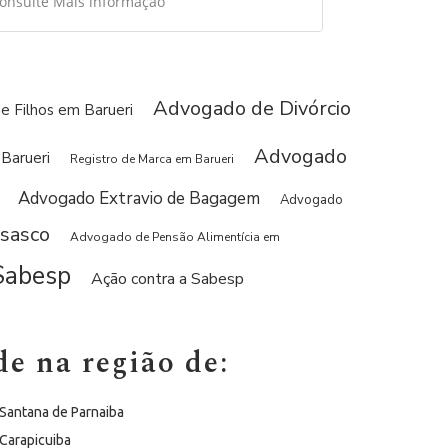
onsulte Mais informação
omentando e recomendando!
Advogado de Divórcio
 Filhos em Barueri
Advogado
Barueri
Registro de Marca em Barueri
Advogado Extravio de Bagagem
Advogado
sasco
Advogado de Pensão Alimentícia em
Sabesp
Ação contra a Sabesp
e na região de:
Santana de Parnaiba
Carapicuiba